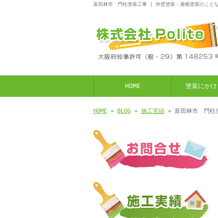
富田林市 門柱塗装工事 | 外壁塗装・屋根塗装のことな
HOME
塗装にかけ
HOME
»
BLOG
»
施工実績
» 富田林市 門柱