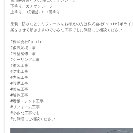
目地寒冷紗パテの前にカチオンシーラー
下塗り、カチオンシーラー
上塗り、3分艶あり 2回塗り
塗装・防水など、リフォームをお考えの方は株式会社Polite(ポラ
案をさせて頂きますので小さな工事でもお気軽にご相談ください
#株式会社Polite
#仮設足場工事
#外壁補修工事
#シーリング工事
#塗装工事
#防水工事
#内装工事
#設備工事
#美装工事
#解体工事
#看板・テント工事
#リフォーム工事
#小さな工事でも
#お気軽にご相談ください